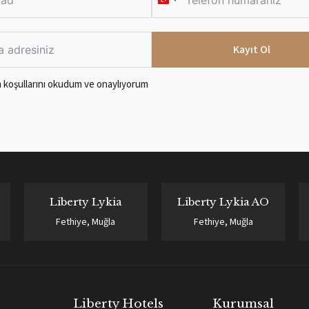
T
u
r
Kayıt Ol
k
 koşulları
nı okudum ve onaylıyorum
e
y
+
9
0
Liberty Lykia
Liberty Lykia AO
Fethiye, Muğla
Fethiye, Muğla
Liberty Hotels
Kurumsal