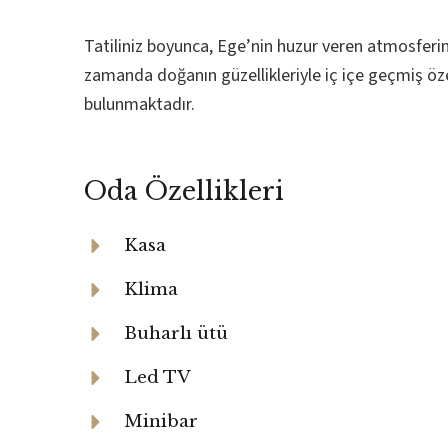
Tatiliniz boyunca, Ege’nin huzur veren atmosferini 
zamanda doğanın güzellikleriyle iç içe geçmiş öze
bulunmaktadır.
Oda Özellikleri
Kasa
Klima
Buharlı ütü
Led TV
Minibar