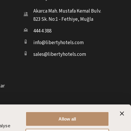
Akarca Mah. Mustafa Kemal Bulv.
823 Sk. No:1 - Fethiye, Muğla
444 4 388
info@libertyhotels.com
sales@libertyhotels.com
lar
Allow all
alyse