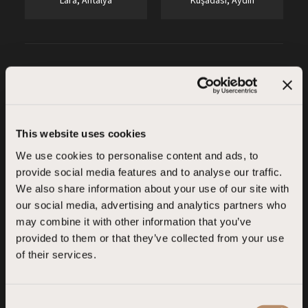
Lara, Antalya
Kuşadası, Aydın
This website uses cookies
We use cookies to personalise content and ads, to
Liberty olarak, doğanın büyüleyici atmosferinde;
provide social media features and to analyse our traffic.
manzaralı odalarımız, yeşil alanlarımız ve
We also share information about your use of our site with
our social media, advertising and analytics partners who
mevsimsel lezzetlerle sizi buluşturmanın
may combine it with other information that you’ve
mutluluğunu yaşıyor ve doğanın bize sunduğu tüm
provided to them or that they’ve collected from your use
güzellikler için sonsuz minnet duyuyoruz.
of their services.
C