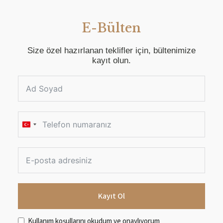
E-Bülten
Size özel hazırlanan teklifler için, bültenimize
kayıt olun.
T
u
r
k
e
Kayıt Ol
y
+
Kullanım koşulları
nı okudum ve onaylıyorum