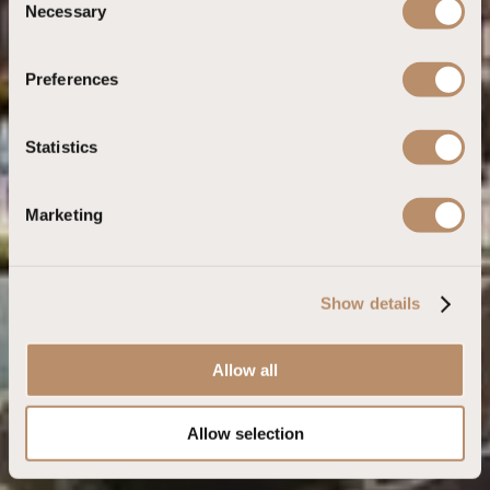
Necessary
o
n
s
Preferences
e
n
t
Statistics
S
e
Marketing
l
e
c
Show details
t
i
o
Allow all
n
Allow selection