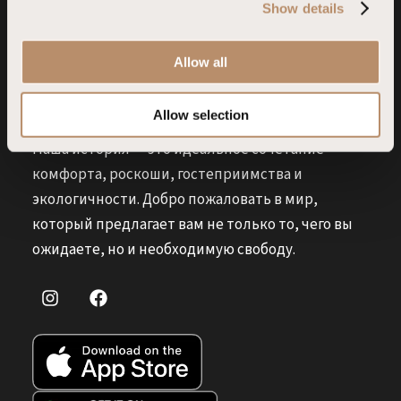
Show details
t
i
o
Allow all
n
Allow selection
Наша история — это идеальное сочетание
комфорта, роскоши, гостеприимства и
экологичности. Добро пожаловать в мир,
который предлагает вам не только то, чего вы
ожидаете, но и необходимую свободу.