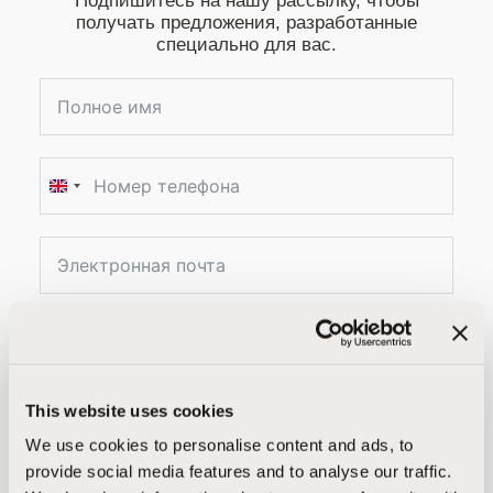
Подпишитесь на нашу рассылку, чтобы
получать предложения, разработанные
специально для вас.
U
n
i
t
e
Подписаться
d
K
Я прочитал(а) и согласен(сна) с политикой.
This website uses cookies
i
We use cookies to personalise content and ads, to
n
provide social media features and to analyse our traffic.
g