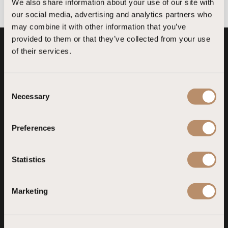
We also share information about your use of our site with
d
our social media, advertising and analytics partners who
o
may combine it with other information that you’ve
m
provided to them or that they’ve collected from your use
of their services.
+
Liberty Signa
Liberty Fabay
4
Fethiye, Muğla
Fethiye, Muğla
4
C
Necessary
o
n
Liberty Lykia
Liberty Lykia AO
s
Preferences
Fethiye, Muğla
Fethiye, Muğla
e
n
t
Statistics
S
Liberty Lara
Liberty Kuşadası
e
Lara, Antalya
Kuşadası, Aydın
Marketing
l
e
c